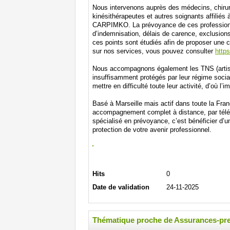
Nous intervenons auprès des médecins, chirurg
kinésithérapeutes et autres soignants affili
CARPIMKO. La prévoyance de ces professions 
d’indemnisation, délais de carence, exclusio
ces points sont étudiés afin de proposer une 
sur nos services, vous pouvez consulter
http
Nous accompagnons également les TNS (artis
insuffisamment protégés par leur régime social.
mettre en difficulté toute leur activité, d’où l’
Basé à Marseille mais actif dans toute la Fra
accompagnement complet à distance, par téléph
spécialisé en prévoyance, c’est bénéficier d’un
protection de votre avenir professionnel.
Hits
0
Date de validation
24-11-2025
Thématique proche de Assurances-pr