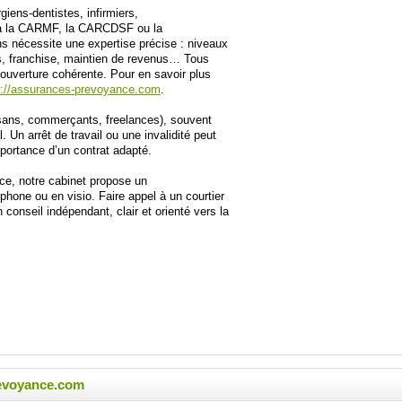
iens-dentistes, infirmiers,
és à la CARMF, la CARCDSF ou la
nécessite une expertise précise : niveaux
ns, franchise, maintien de revenus… Tous
couverture cohérente. Pour en savoir plus
s://assurances-prevoyance.com
.
ans, commerçants, freelances), souvent
 Un arrêt de travail ou une invalidité peut
importance d’un contrat adapté.
nce, notre cabinet propose un
one ou en visio. Faire appel à un courtier
 conseil indépendant, clair et orienté vers la
evoyance.com