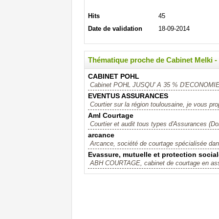
Hits
45
Date de validation
18-09-2014
Thématique proche de Cabinet Melki -
CABINET POHL
Cabinet POHL JUSQU' A 35 % D'ECONOMI
EVENTUS ASSURANCES
Courtier sur la région toulousaine, je vous p
Aml Courtage
Courtier et audit tous types d'Assurances (D
arcance
Arcance, société de courtage spécialisée dans
Evassure, mutuelle et protection socia
ABH COURTAGE, cabinet de courtage en assura