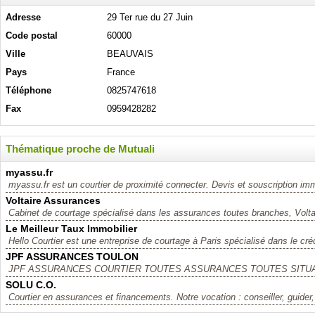
Adresse
29 Ter rue du 27 Juin
Code postal
60000
Ville
BEAUVAIS
Pays
France
Téléphone
0825747618
Fax
0959428282
Thématique proche de Mutuali
myassu.fr
myassu.fr est un courtier de proximité connecter. Devis et souscription imm
Voltaire Assurances
Cabinet de courtage spécialisé dans les assurances toutes branches, Volta
Le Meilleur Taux Immobilier
Hello Courtier est une entreprise de courtage à Paris spécialisé dans le créd
JPF ASSURANCES TOULON
JPF ASSURANCES COURTIER TOUTES ASSURANCES TOUTES SITUAT
SOLU C.O.
Courtier en assurances et financements. Notre vocation : conseiller, guide