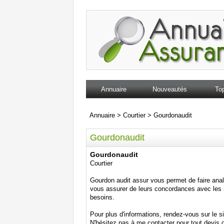
Annuaire
Nouveautés
Top
Annuaire
>
Courtier
>
Gourdonaudit
Gourdonaudit
Gourdonaudit
Courtier
Gourdon audit assur vous permet de faire anal
vous assurer de leurs concordances avec les r
besoins.
Pour plus d'informations, rendez-vous sur le si
N'hésitez pas à me contacter pour tout devis g