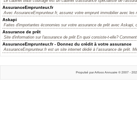
Le cabinet B&B courtage est un cabinet d'assurance spécialiste de l'assura
AssuranceEmprunteur.fr
Avec AssuranceEmprunteur.fr, assurez votre emprunt immobilier avec les me
Askapi
Faites d'importantes économies sur votre assurance de prêt avec Askapi, c
Assurance de prêt
Site d'information sur l'assurance de prêt En quoi consiste-t-elle? Comment 
AssuranceEmprunteur.fr - Donnez du crédit à votre assurance
AssuranceEmprunteur.fr est un site internet dédié à l’assurance de prêt. Mê
Propulsé par Arfooo Annuaire © 2007 - 