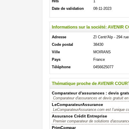
Hits
1
Date de validation
08-11-2023
Informations sur la société: AVEN
Adresse
ZI Centr'Alp - 294 ru
Code postal
38430
Ville
MOIRANS
Pays
France
Téléphone
0456625077
Thématique proche de AVENIR COU
Comparateur d'assurances : devis grat
Comparateur d'assurances et devis gratuit en l
LeComparateurAssurance
LeComparateurAssurance.com est l’unique com
Assurance Crédit Entreprise
Premier comparateur de solutions d'assurance
PrimCompar