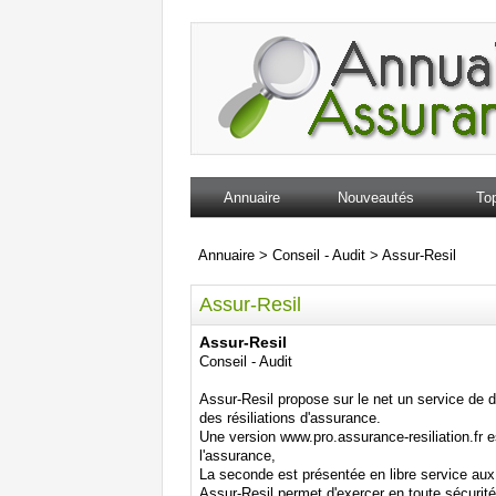
Annuaire
Nouveautés
Top
Annuaire
>
Conseil - Audit
>
Assur-Resil
Assur-Resil
Assur-Resil
Conseil - Audit
Assur-Resil propose sur le net un service de d
des résiliations d'assurance.
Une version www.pro.assurance-resiliation.fr 
l'assurance,
La seconde est présentée en libre service au
Assur-Resil permet d'exercer en toute sécurité 